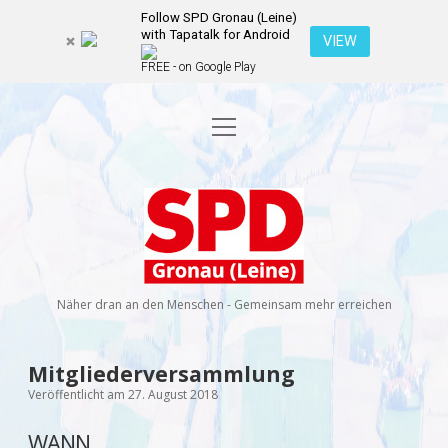
Follow SPD Gronau (Leine)
with Tapatalk for Android
VIEW
FREE - on Google Play
Menü
Startseite
öffnen
Kommunalwahl 2026
Dropdown-
Menü
SPD
öffnen
Kandidierende
Über uns
Dropdown-
Gronau
Menü
öffnen
(Leine)
Veranstaltungen
Wahlprogramm
Ratsmitglieder
Näher dran an den Menschen - Gemeinsam mehr erreichen
Kontakt
Dropdown-
Menü
öffnen
Newsletter
Mitgliederversammlung
facebook
instagram
rss
E-
Veröffentlicht am 27. August 2018
Mail
Spenden
WANN