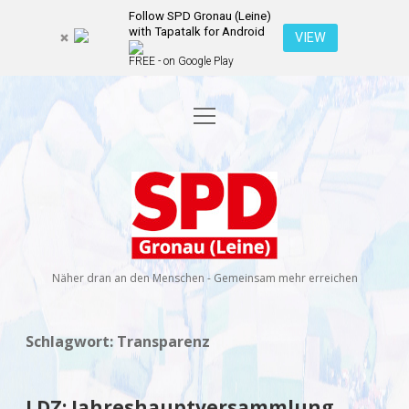
Follow SPD Gronau (Leine)
with Tapatalk for Android
VIEW
FREE - on Google Play
Menü
Startseite
öffnen
Kommunalwahl 2026
Dropdown-
Menü
SPD
öffnen
Kandidierende
Über uns
Dropdown-
Gronau
Menü
öffnen
(Leine)
Veranstaltungen
Wahlprogramm
Ratsmitglieder
Näher dran an den Menschen - Gemeinsam mehr erreichen
Kontakt
Dropdown-
Menü
öffnen
Newsletter
Schlagwort:
Transparenz
facebook
instagram
rss
E-
Mail
Spenden
LDZ: Jahreshauptversammlung