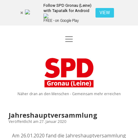
Follow SPD Gronau (Leine)
with Tapatalk for Android
VIEW
FREE - on Google Play
Menü
Startseite
öffnen
Kommunalwahl 2026
Dropdown-
Menü
SPD
öffnen
Kandidierende
Über uns
Dropdown-
Gronau
Menü
öffnen
(Leine)
Veranstaltungen
Wahlprogramm
Ratsmitglieder
Näher dran an den Menschen - Gemeinsam mehr erreichen
Kontakt
Dropdown-
Menü
öffnen
Newsletter
Jahreshauptversammlung
facebook
instagram
rss
E-
Veröffentlicht am 27. Januar 2020
Mail
Spenden
Am 26.01.2020 fand die Jahreshauptversammlung