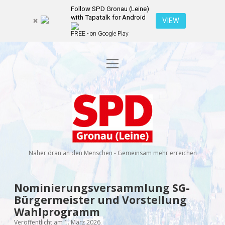
Follow SPD Gronau (Leine)
with Tapatalk for Android
VIEW
FREE - on Google Play
Menü
Startseite
öffnen
Kommunalwahl 2026
Dropdown-
Menü
SPD
öffnen
Kandidierende
Über uns
Dropdown-
Gronau
Menü
öffnen
(Leine)
Veranstaltungen
Wahlprogramm
Ratsmitglieder
Näher dran an den Menschen - Gemeinsam mehr erreichen
Kontakt
Dropdown-
Menü
öffnen
Newsletter
Nominierungsversammlung SG-
facebook
instagram
rss
E-
Bürgermeister und Vorstellung
Mail
Spenden
Wahlprogramm
Veröffentlicht am 1. März 2026