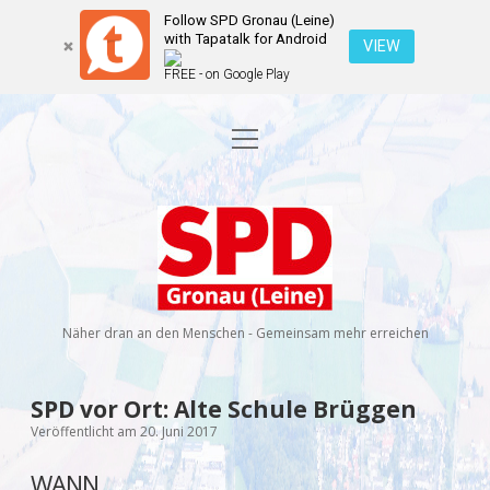
Follow SPD Gronau (Leine)
with Tapatalk for Android
VIEW
FREE - on Google Play
Menü
Startseite
öffnen
Kommunalwahl 2026
Dropdown-
Menü
SPD
öffnen
Kandidierende
Über uns
Dropdown-
Gronau
Menü
öffnen
(Leine)
Veranstaltungen
Wahlprogramm
Ratsmitglieder
Näher dran an den Menschen - Gemeinsam mehr erreichen
Kontakt
Dropdown-
Menü
öffnen
Newsletter
SPD vor Ort: Alte Schule Brüggen
facebook
instagram
rss
E-
Veröffentlicht am 20. Juni 2017
Mail
Spenden
WANN