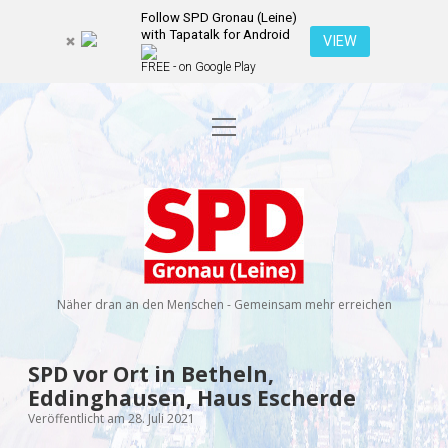
Follow SPD Gronau (Leine)
with Tapatalk for Android
VIEW
FREE - on Google Play
Menü
Startseite
öffnen
Kommunalwahl 2026
Dropdown-
Menü
SPD
öffnen
Kandidierende
Über uns
Dropdown-
Gronau
Menü
öffnen
(Leine)
Veranstaltungen
Wahlprogramm
Ratsmitglieder
Näher dran an den Menschen - Gemeinsam mehr erreichen
Kontakt
Dropdown-
Menü
öffnen
Newsletter
SPD vor Ort in Betheln,
facebook
instagram
rss
E-
Eddinghausen, Haus Escherde
Mail
Spenden
Veröffentlicht am 28. Juli 2021