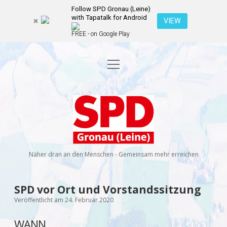
Follow SPD Gronau (Leine)
with Tapatalk for Android
VIEW
FREE - on Google Play
Menü
Startseite
öffnen
Kommunalwahl 2026
Dropdown-
Menü
SPD
öffnen
Kandidierende
Über uns
Dropdown-
Gronau
Menü
öffnen
(Leine)
Veranstaltungen
Wahlprogramm
Ratsmitglieder
Näher dran an den Menschen - Gemeinsam mehr erreichen
Kontakt
Dropdown-
Menü
öffnen
Newsletter
SPD vor Ort und Vorstandssitzung
facebook
instagram
rss
E-
Veröffentlicht am 24. Februar 2020
Mail
Spenden
WANN