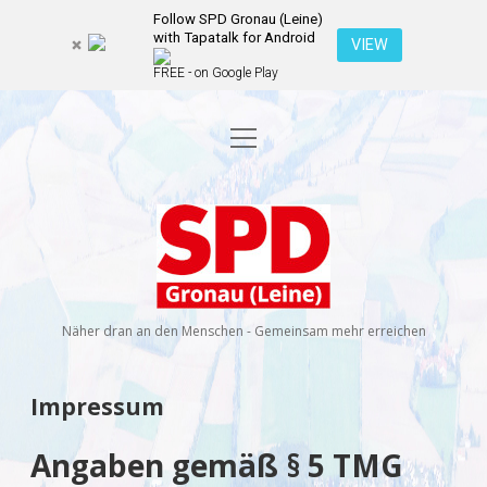
Follow SPD Gronau (Leine)
with Tapatalk for Android
VIEW
FREE - on Google Play
Menü
Startseite
öffnen
Kommunalwahl 2026
Dropdown-
Menü
SPD
öffnen
Kandidierende
Über uns
Dropdown-
Gronau
Menü
öffnen
(Leine)
Veranstaltungen
Wahlprogramm
Ratsmitglieder
Näher dran an den Menschen - Gemeinsam mehr erreichen
Kontakt
Dropdown-
Menü
öffnen
Newsletter
Impressum
facebook
instagram
rss
E-
Mail
Spenden
Angaben gemäß § 5 TMG