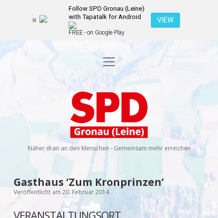
Follow SPD Gronau (Leine)
with Tapatalk for Android
VIEW
FREE - on Google Play
Menü
Startseite
öffnen
Kommunalwahl 2026
Dropdown-
Menü
SPD
öffnen
Kandidierende
Über uns
Dropdown-
Gronau
Menü
öffnen
(Leine)
Veranstaltungen
Wahlprogramm
Ratsmitglieder
Näher dran an den Menschen - Gemeinsam mehr erreichen
Kontakt
Dropdown-
Menü
öffnen
Newsletter
Gasthaus ‘Zum Kronprinzen’
facebook
instagram
rss
E-
Veröffentlicht am 20. Februar 2014
Mail
Spenden
VERANSTALTUNGSORT