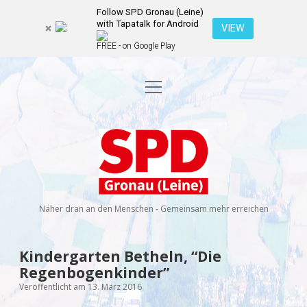
Follow SPD Gronau (Leine)
with Tapatalk for Android
VIEW
FREE - on Google Play
Menü
Startseite
öffnen
Kommunalwahl 2026
Dropdown-
Menü
SPD
öffnen
Kandidierende
Über uns
Dropdown-
Gronau
Menü
öffnen
(Leine)
Veranstaltungen
Wahlprogramm
Ratsmitglieder
Näher dran an den Menschen - Gemeinsam mehr erreichen
Kontakt
Dropdown-
Menü
öffnen
Newsletter
Kindergarten Betheln, “Die
facebook
instagram
rss
E-
Regenbogenkinder”
Mail
Spenden
Veröffentlicht am 13. März 2016