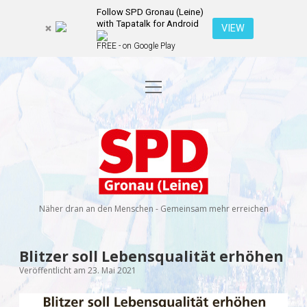
Follow SPD Gronau (Leine)
with Tapatalk for Android
VIEW
FREE - on Google Play
Menü
Startseite
öffnen
Kommunalwahl 2026
Dropdown-
Menü
SPD
öffnen
Kandidierende
Über uns
Dropdown-
Gronau
Menü
öffnen
(Leine)
Veranstaltungen
Wahlprogramm
Ratsmitglieder
Näher dran an den Menschen - Gemeinsam mehr erreichen
Kontakt
Dropdown-
Menü
öffnen
Newsletter
Blitzer soll Lebensqualität erhöhen
facebook
instagram
rss
E-
Veröffentlicht am 23. Mai 2021
Mail
Spenden