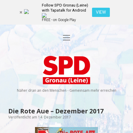
Follow SPD Gronau (Leine)
with Tapatalk for Android
VIEW
FREE - on Google Play
Menü
Startseite
öffnen
Kommunalwahl 2026
Dropdown-
Menü
SPD
öffnen
Kandidierende
Über uns
Dropdown-
Gronau
Menü
öffnen
(Leine)
Veranstaltungen
Wahlprogramm
Ratsmitglieder
Näher dran an den Menschen - Gemeinsam mehr erreichen
Kontakt
Dropdown-
Menü
öffnen
Newsletter
Die Rote Aue – Dezember 2017
facebook
instagram
rss
E-
Veröffentlicht am 14. Dezember 2017
Mail
Spenden