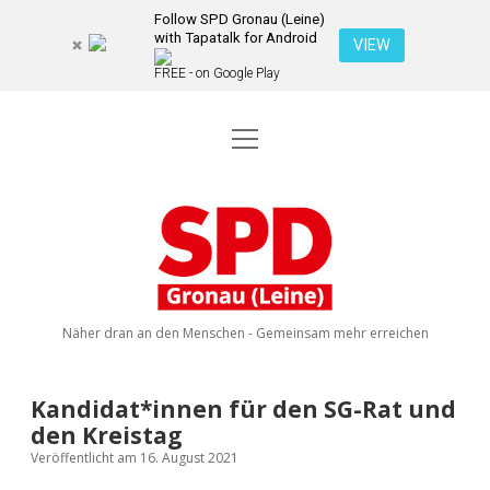
Follow SPD Gronau (Leine)
with Tapatalk for Android
VIEW
FREE - on Google Play
Menü
Startseite
öffnen
Kommunalwahl 2026
Dropdown-
Menü
SPD
öffnen
Kandidierende
Über uns
Dropdown-
Gronau
Menü
öffnen
(Leine)
Veranstaltungen
Wahlprogramm
Ratsmitglieder
Näher dran an den Menschen - Gemeinsam mehr erreichen
Kontakt
Dropdown-
Menü
öffnen
Newsletter
Kandidat*innen für den SG-Rat und
facebook
instagram
rss
E-
den Kreistag
Mail
Spenden
Veröffentlicht am 16. August 2021