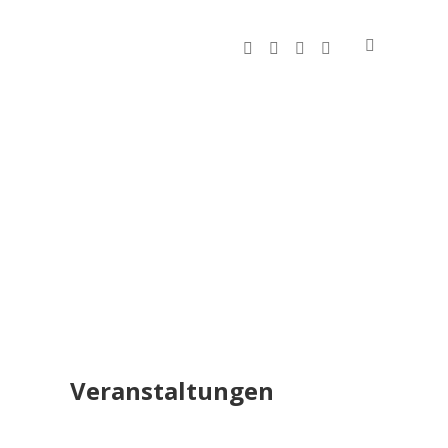
facebook
instagram
rss
E-
Mail
Sidebar
Veranstaltungen