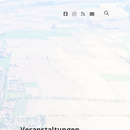
facebook
instagram
rss
E-
Mail
Sidebar
Veranstaltungen