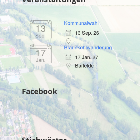
Kommunalwahl
13
13 Sep. 26
Sep.
Braunkohlwanderung
17
17 Jan. 27
Jan.
Barfelde
Facebook
Stichwörter