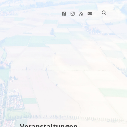
facebook
instagram
rss
E-
Mail
Sidebar
Veranstaltungen