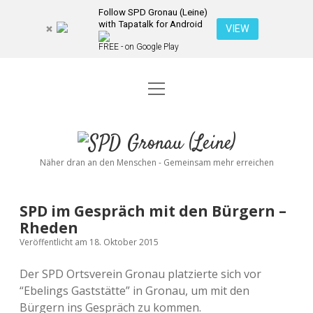
Follow SPD Gronau (Leine)
with Tapatalk for Android
VIEW
FREE - on Google Play
Menü
Startseite
öffnen
Kommunalwahl 2026
Dropdown-
SPD
Menü
öffnen
Kandidierende
Über uns
Dropdown-
Gronau
Näher dran an den Menschen - Gemeinsam mehr erreichen
Menü
öffnen
(Leine)
Veranstaltungen
Wahlprogramm
Ratsmitglieder
SPD im Gespräch mit den Bürgern –
Kontakt
Rheden
Dropdown-
Menü
Veröffentlicht am 18. Oktober 2015
öffnen
Newsletter
facebook
instagram
rss
E-
Der SPD Ortsverein Gronau platzierte sich vor
Mail
“Ebelings Gaststätte” in Gronau, um mit den
Spenden
Bürgern ins Gespräch zu kommen.