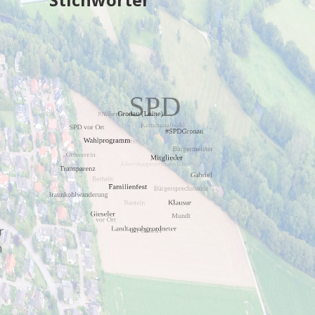
n
g
r
n