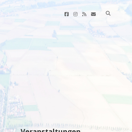
facebook
instagram
rss
E-
Mail
Sidebar
Veranstaltungen