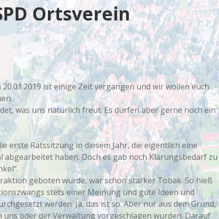
SPD Ortsverein
 20.01.2019 ist einige Zeit vergangen und wir wollen euch
uen.
det, was uns natürlich freut. Es dürfen aber gerne noch ein
 erste Ratssitzung in diesem Jahr, die eigentlich eine
l abgearbeitet haben. Doch es gab noch Klärungsbedarf zu
kel“.
fraktion geboten wurde, war schon starker Tobak. So hieß
tionszwangs stets einer Meinung und gute Ideen und
chgesetzt werden. Ja, das ist so. Aber nur aus dem Grund,
 uns oder der Verwaltung vorgeschlagen wurden. Darauf