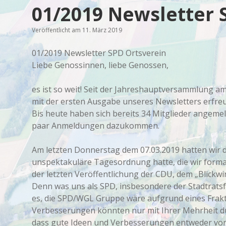
01/2019 Newsletter 
Veröffentlicht am 11. März 2019
01/2019 Newsletter SPD Ortsverein
Liebe Genossinnen, liebe Genossen,
es ist so weit! Seit der Jahreshauptversammlung am
mit der ersten Ausgabe unseres Newsletters erfre
Bis heute haben sich bereits 34 Mitglieder angemel
paar Anmeldungen dazukommen.
Am letzten Donnerstag dem 07.03.2019 hatten wir die
unspektakuläre Tagesordnung hatte, die wir forma
der letzten Veröffentlichung der CDU, dem „Blickwin
Denn was uns als SPD, insbesondere der Stadtrats
es, die SPD/WGL Gruppe wäre aufgrund eines Frak
Verbesserungen könnten nur mit Ihrer Mehrheit dur
dass gute Ideen und Verbesserungen entweder von