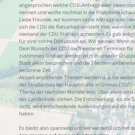
angesprochen welche CDU-Anträge oder Ideen von
nennen und wollte nochmal in die Protokolle schau
Liebe Freunde, wir konnten keine Anträge oder Idee
sich die CDU die Ratsarbeit vorstellt bzw. wann sie
niemand der CDU Fraktion antworten. Es gab ledigli
für eine solche Diskussion sei. Wir meinen: Wenn ni
Dem Wunsch der CDU nach weiteren Terminen für d
zustimmen. Und wir werden jetzt in unserer Grupp
Stadt allein besprechen und die Themen vorbereite
verlorene Zeit.
Aktuell anstehende Themen werden u. a. die weite
der Straßenbau der Hauptstraße in Gronau (2020) 
Thema der nächsten Monate sein. Über allem wird 
des Landkreises stehen. Die Entscheidung, ob die
nicht, wird entscheidende Auswirkungen auf die H
haben.
Es bleibt also spannend und wir werden Euch mit 