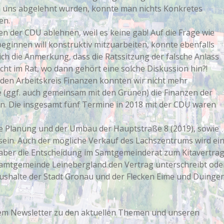
 uns abgelehnt wurden, konnte man nichts Konkretes
en.
n der CDU ablehnen, weil es keine gab! Auf die Frage wie
 beginnen will konstruktiv mitzuarbeiten, konnte ebenfalls
ch die Anmerkung, dass die Ratssitzung der falsche Anlass
cht im Rat, wo dann gehört eine solche Diskussion hin?!
en Arbeitskreis Finanzen konnten wir nicht mehr
e (ggf. auch gemeinsam mit den Grünen) die Finanzen der
n. Die insgesamt fünf Termine in 2018 mit der CDU waren
re Planung und der Umbau der Hauptstraße 8 (2019), sowie
sein. Auch der mögliche Verkauf des Lachszentrums wird ei
aber die Entscheidung im Samtgemeinderat zum Kitavertra
 Samtgemeinde Leinebergland den Vertrag unterschreibt ode
aushalte der Stadt Gronau und der Flecken Eime und Duinge
dem Newsletter zu den aktuellen Themen und unseren