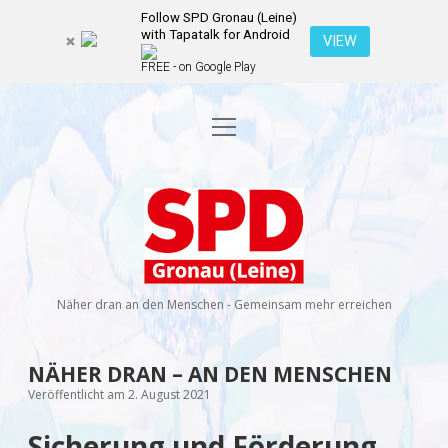
Follow SPD Gronau (Leine)
with Tapatalk for Android
VIEW
FREE - on Google Play
Menü
Startseite
öffnen
Kommunalwahl 2026
Dropdown-
Menü
SPD
öffnen
Kandidierende
Über uns
Dropdown-
Gronau
Menü
öffnen
(Leine)
Veranstaltungen
Wahlprogramm
Ratsmitglieder
Näher dran an den Menschen - Gemeinsam mehr erreichen
Kontakt
Dropdown-
Menü
öffnen
Newsletter
NÄHER DRAN – AN DEN MENSCHEN
facebook
instagram
rss
E-
Veröffentlicht am 2. August 2021
Mail
Spenden
Sicherung und Förderung