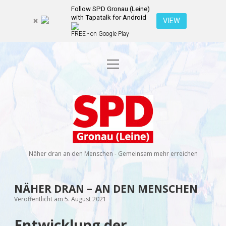
Follow SPD Gronau (Leine)
with Tapatalk for Android
VIEW
FREE - on Google Play
Menü
Startseite
öffnen
Kommunalwahl 2026
Dropdown-
Menü
SPD
öffnen
Kandidierende
Über uns
Dropdown-
Gronau
Menü
öffnen
(Leine)
Veranstaltungen
Wahlprogramm
Ratsmitglieder
Näher dran an den Menschen - Gemeinsam mehr erreichen
Kontakt
Dropdown-
Menü
öffnen
Newsletter
NÄHER DRAN – AN DEN MENSCHEN
facebook
instagram
rss
E-
Veröffentlicht am 5. August 2021
Mail
Spenden
Entwicklung der